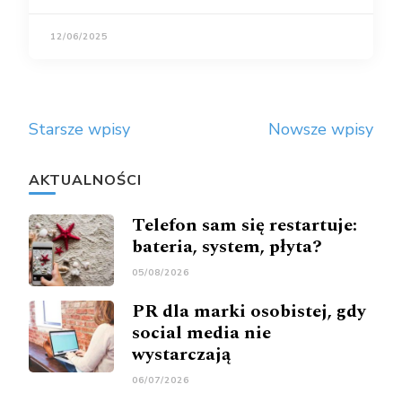
12/06/2025
Nawigacja
Starsze wpisy
Nowsze wpisy
po
wpisach
AKTUALNOŚCI
Telefon sam się restartuje:
bateria, system, płyta?
05/08/2026
PR dla marki osobistej, gdy
social media nie
wystarczają
06/07/2026