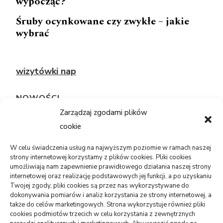
wypocząć?
Śruby ocynkowane czy zwykłe – jakie
wybrać
wizytówki nap
NOWOŚCI
Zarządzaj zgodami plików
cookie
TECHNOLOGIE
Telefon sam się restartuje: bateria,
system, płyta?
W celu świadczenia usług na najwyższym poziomie w ramach naszej
strony internetowej korzystamy z plików cookies. Pliki cookies
05/08/2026
umożliwiają nam zapewnienie prawidłowego działania naszej strony
internetowej oraz realizację podstawowych jej funkcji, a po uzyskaniu
Twojej zgody, pliki cookies są przez nas wykorzystywane do
USŁUGI
dokonywania pomiarów i analiz korzystania ze strony internetowej, a
PR dla marki osobistej, gdy social
także do celów marketingowych. Strona wykorzystuje również pliki
media nie wystarczają
cookies podmiotów trzecich w celu korzystania z zewnętrznych