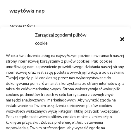
wizytówki nap
NOWOŚCI
Zarządzaj zgodami plików
cookie
TECHNOLOGIE
Telefon sam się restartuje: bateria,
system, płyta?
W celu świadczenia usług na najwyższym poziomie w ramach naszej
strony internetowej korzystamy z plików cookies. Pliki cookies
05/08/2026
umożliwiają nam zapewnienie prawidłowego działania naszej strony
internetowej oraz realizację podstawowych jej funkcji, a po uzyskaniu
Twojej zgody, pliki cookies są przez nas wykorzystywane do
USŁUGI
dokonywania pomiarów i analiz korzystania ze strony internetowej, a
PR dla marki osobistej, gdy social
także do celów marketingowych. Strona wykorzystuje również pliki
media nie wystarczają
cookies podmiotów trzecich w celu korzystania z zewnętrznych
narzędzi analitycznych i marketingowych. Aby wyrazić zgodę na
06/07/2026
instalowanie na Twoim urządzeniu końcowym plików cookies
wszystkich wskazanych wyżej kategorii kliknij przycisk "Akceptuję".
ZDROWIE
Poszczególne ustawienia plików cookies możesz zmieniać po
Pierwsze wolne terminy leczenia: jak
kliknięciu przycisku „Zobacz preferencje”. Jeśli ustawienia
je sprawdzić
odpowiadają Twoim preferencjom, aby wyrazić zgodę na