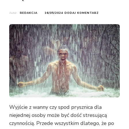
DO
Autor:
REDAKCJA
16/05/2024
DODAJ KOMENTARZ
CZEMU
PO
PRYSZNICU
MOŻE
SWĘDZIEĆ
SKÓRA
Wyjście z wanny czy spod prysznica dla
niejednej osoby może być dość stresującą
czynnością. Przede wszystkim dlatego, że po