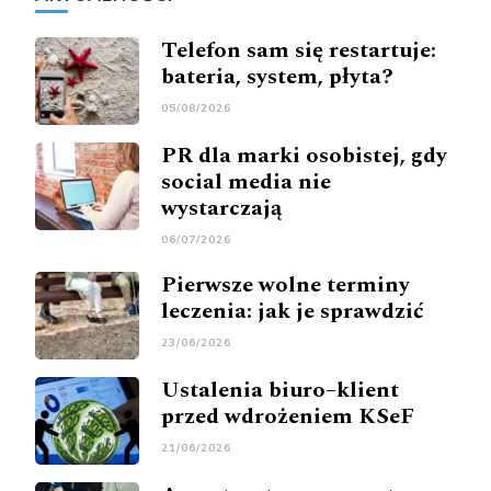
Telefon sam się restartuje:
bateria, system, płyta?
05/08/2026
PR dla marki osobistej, gdy
social media nie
wystarczają
06/07/2026
Pierwsze wolne terminy
leczenia: jak je sprawdzić
23/06/2026
Ustalenia biuro–klient
przed wdrożeniem KSeF
21/06/2026