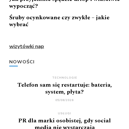
wypocząć?
Śruby ocynkowane czy zwykłe – jakie
wybrać
wizytówki nap
NOWOŚCI
TECHNOLOGIE
Telefon sam się restartuje: bateria,
system, płyta?
05/08/2026
USŁUGI
PR dla marki osobistej, gdy social
media nie wystarczają