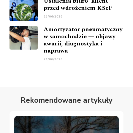
Ustalenia biuro–klient
przed wdrożeniem KSeF
21/06/2026
Amortyzator pneumatyczny
w samochodzie — objawy
awarii, diagnostyka i
naprawa
21/06/2026
Rekomendowane artykuły