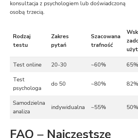
konsultacja z psychologiem lub doświadczoną
osobą trzecią.
Wsk
Rodzaj
Zakres
Szacowana
zad
testu
pytań
trafność
uży
Test online
20-30
~60%
65
Test
do 50
~80%
82
psychologa
Samodzielna
indywidualna
~55%
50
analiza
FAQ – Najczęstsze