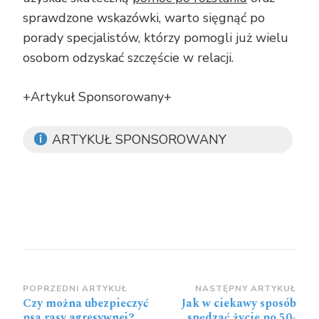
sprawdzone wskazówki, warto sięgnąć po
porady specjalistów, którzy pomogli już wielu
osobom odzyskać szczęście w relacji.
+Artykuł Sponsorowany+
ARTYKUŁ SPONSOROWANY
Zobacz
POPRZEDNI ARTYKUŁ
NASTĘPNY ARTYKUŁ
Czy można ubezpieczyć
Jak w ciekawy sposób
wpisy
psa rasy agresywnej?
spędzać życie po 50-