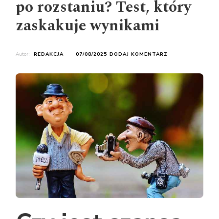
po rozstaniu? Test, który
zaskakuje wynikami
DO
Autor:
REDAKCJA
07/08/2025
DODAJ KOMENTARZ
CZY
JEST
SZANSA
NA
POWRÓT
PO
ROZSTANIU?
TEST,
KTÓRY
ZASKAKUJE
WYNIKAMI