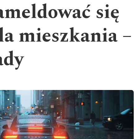
ameldować się
la mieszkania –
ady