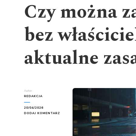
Czy można z
bez właścicie
aktualne zas
Autor:
REDAKCJA
20/04/2026
DO
DODAJ KOMENTARZ
CZY
MOŻNA
ZAMELDOWAĆ
SIĘ