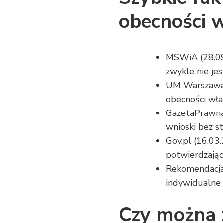
obecności w
MSWiA (28.09
zwykle nie je
UM Warszawa 
obecności wła
GazetaPrawna 
wnioski bez st
Gov.pl (16.0
potwierdzając
Rekomendacja
indywidualne
Czy można 