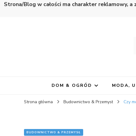
Strona/Blog w całości ma charakter reklamowy, a 
Wapno
Zawsze blisko informacji
DOM & OGRÓD
MODA, 
Strona główna
Budownictwo & Przemysł
Czy mo
BUDOWNICTWO & PRZEMYSŁ