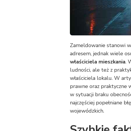
BEZ
WŁAŚCICIELA
MIESZKANIA
–
AKTUALNE
ZASADY
Zameldowanie stanowi w
adresem, jednak wiele os
właściciela mieszkania
. 
ludności, ale też z prak
właściciela lokalu. W art
prawne oraz praktyczne 
w sytuacji braku obecnoś
najczęściej popełniane b
wojewódzkich.
Szybkie fa