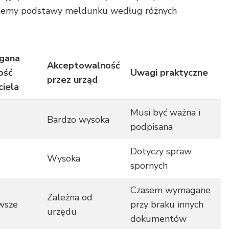
ujemy podstawy meldunku według różnych
gana
Akceptowalność
ość
Uwagi praktyczne
przez urząd
ciela
Musi być ważna i
Bardzo wysoka
podpisana
Dotyczy spraw
Wysoka
spornych
Czasem wymagane
Zależna od
wsze
przy braku innych
urzędu
dokumentów