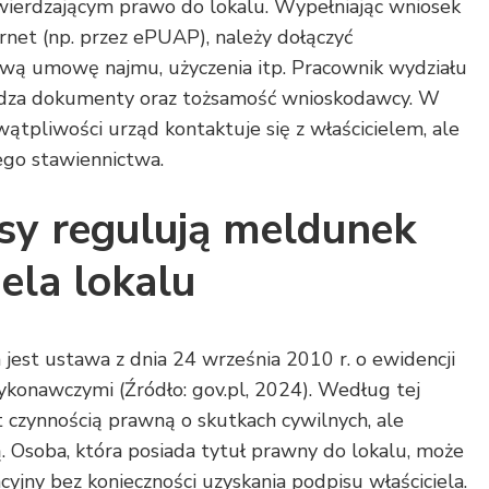
erdzającym prawo do lokalu. Wypełniając wniosek
rnet (np. przez ePUAP), należy dołączyć
wą umowę najmu, użyczenia itp. Pracownik wydziału
wdza dokumenty oraz tożsamość wnioskodawcy. W
ątpliwości urząd kontaktuje się z właścicielem, ale
ego stawiennictwa.
isy regulują meldunek
iela lokalu
st ustawa z dnia 24 września 2010 r. o ewidencji
ykonawczymi (Źródło: gov.pl, 2024). Według tej
 czynnością prawną o skutkach cywilnych, ale
. Osoba, która posiada tytuł prawny do lokalu, może
cyjny bez konieczności uzyskania podpisu właściciela.