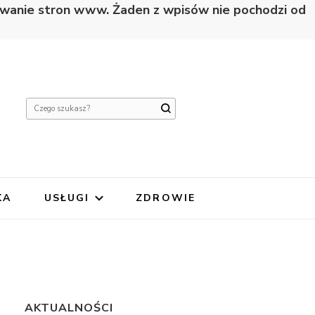
nowanie stron www. Żaden z wpisów nie pochodzi od
Szukasz
czegoś?
KA
USŁUGI
ZDROWIE
AKTUALNOŚCI