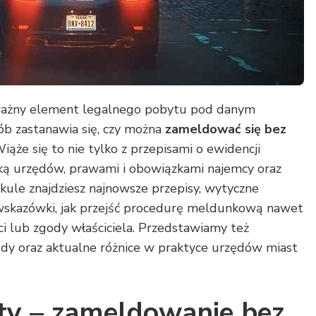
ażny element legalnego pobytu pod danym
ób zastanawia się, czy można
zameldować się bez
Wiąże się to nie tylko z przepisami o ewidencji
tyką urzędów, prawami i obowiązkami najemcy oraz
ykule znajdziesz najnowsze przepisy, wytyczne
wskazówki, jak przejść procedurę meldunkową nawet
ci lub zgody właściciela. Przedstawiamy też
łędy oraz aktualne różnice w praktyce urzędów miast
kty – zameldowanie bez