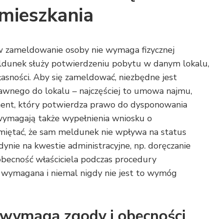
 mieszkania
 zameldowanie osoby nie wymaga fizycznej
eldunek służy potwierdzeniu pobytu w danym lokalu,
własności. Aby się zameldować, niezbędne jest
awnego do lokalu – najczęściej to umowa najmu,
ment, który potwierdza prawo do dysponowania
wymagają także wypełnienia wniosku o
iętać, że sam meldunek nie wpływa na status
edynie na kwestie administracyjne, np. doręczanie
 obecność właściciela podczas procedury
 wymagana i niemal nigdy nie jest to wymóg
wymaga zgody i obecności