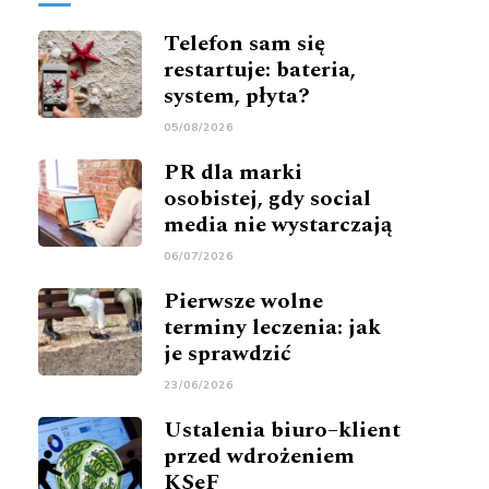
Telefon sam się
restartuje: bateria,
system, płyta?
05/08/2026
PR dla marki
osobistej, gdy social
media nie wystarczają
06/07/2026
Pierwsze wolne
terminy leczenia: jak
je sprawdzić
23/06/2026
Ustalenia biuro–klient
przed wdrożeniem
KSeF