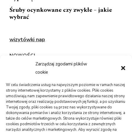
Śruby ocynkowane czy zwykłe – jakie
wybrać
wizytówki nap
NOWOŚCI
Zarządzaj zgodami plików
cookie
TECHNOLOGIE
Telefon sam się restartuje: bateria,
system, płyta?
W celu świadczenia usług na najwyższym poziomie w ramach naszej
strony internetowej korzystamy z plików cookies. Pliki cookies
05/08/2026
umożliwiają nam zapewnienie prawidłowego działania naszej strony
internetowej oraz realizację podstawowych jej funkcji, a po uzyskaniu
Twojej zgody, pliki cookies są przez nas wykorzystywane do
USŁUGI
dokonywania pomiarów i analiz korzystania ze strony internetowej, a
PR dla marki osobistej, gdy social
także do celów marketingowych. Strona wykorzystuje również pliki
media nie wystarczają
cookies podmiotów trzecich w celu korzystania z zewnętrznych
narzędzi analitycznych i marketingowych. Aby wyrazić zgodę na
06/07/2026