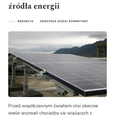
źródła energii
DO
Autor:
REDAKCJA
28/02/2024
DODAJ KOMENTARZ
DLACZEGO
WARTO
INWESTOWAĆ
W
ODNAWIALNE
ŹRÓDŁA
ENERGII
Przed współczesnym światem stoi obecnie
wiele wyzwań chociażby się wiążących z