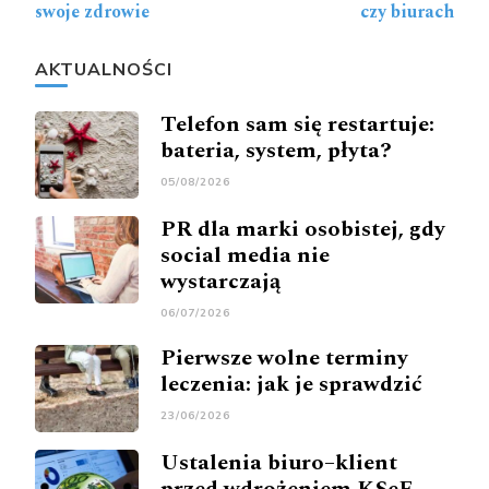
swoje zdrowie
czy biurach
AKTUALNOŚCI
Telefon sam się restartuje:
bateria, system, płyta?
05/08/2026
PR dla marki osobistej, gdy
social media nie
wystarczają
06/07/2026
Pierwsze wolne terminy
leczenia: jak je sprawdzić
23/06/2026
Ustalenia biuro–klient
przed wdrożeniem KSeF