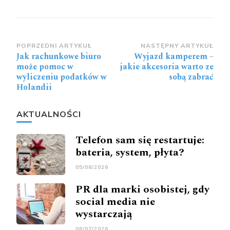
Zobacz
POPRZEDNI ARTYKUŁ
NASTĘPNY ARTYKUŁ
Jak rachunkowe biuro
Wyjazd kamperem –
wpisy
może pomoc w
jakie akcesoria warto ze
wyliczeniu podatków w
sobą zabrać
Holandii
AKTUALNOŚCI
Telefon sam się restartuje:
bateria, system, płyta?
05/08/2026
PR dla marki osobistej, gdy
social media nie
wystarczają
06/07/2026