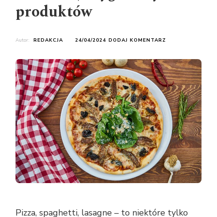
produktów
DO
Autor:
REDAKCJA
24/04/2024
DODAJ KOMENTARZ
DLACZEGO
WARTO
UŻYWAĆ
WŁOSKICH,
ORYGINALNYCH
PRODUKTÓW
Pizza, spaghetti, lasagne – to niektóre tylko