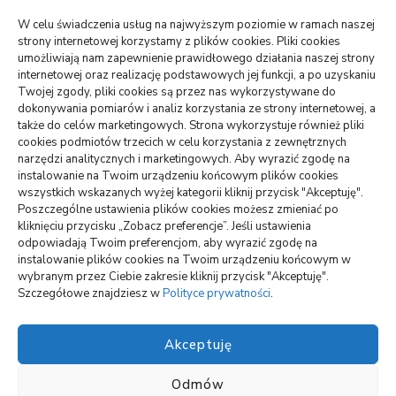
Telefon sam się restartuje: bateria,
system, płyta?
W celu świadczenia usług na najwyższym poziomie w ramach naszej
strony internetowej korzystamy z plików cookies. Pliki cookies
05/08/2026
umożliwiają nam zapewnienie prawidłowego działania naszej strony
internetowej oraz realizację podstawowych jej funkcji, a po uzyskaniu
Twojej zgody, pliki cookies są przez nas wykorzystywane do
USŁUGI
dokonywania pomiarów i analiz korzystania ze strony internetowej, a
PR dla marki osobistej, gdy social
także do celów marketingowych. Strona wykorzystuje również pliki
media nie wystarczają
cookies podmiotów trzecich w celu korzystania z zewnętrznych
narzędzi analitycznych i marketingowych. Aby wyrazić zgodę na
06/07/2026
instalowanie na Twoim urządzeniu końcowym plików cookies
wszystkich wskazanych wyżej kategorii kliknij przycisk "Akceptuję".
ZDROWIE
Poszczególne ustawienia plików cookies możesz zmieniać po
Pierwsze wolne terminy leczenia: jak
kliknięciu przycisku „Zobacz preferencje”. Jeśli ustawienia
je sprawdzić
odpowiadają Twoim preferencjom, aby wyrazić zgodę na
instalowanie plików cookies na Twoim urządzeniu końcowym w
23/06/2026
wybranym przez Ciebie zakresie kliknij przycisk "Akceptuję".
Szczegółowe znajdziesz w
Polityce prywatności
.
Akceptuję
Odmów