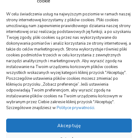
cookie
TECHNOLOGIE
Telefon sam się restartuje: bateria,
system, płyta?
W celu świadczenia usług na najwyższym poziomie w ramach naszej
strony internetowej korzystamy z plików cookies. Pliki cookies
05/08/2026
umożliwiają nam zapewnienie prawidłowego działania naszej strony
internetowej oraz realizację podstawowych jej funkcji, a po uzyskaniu
Twojej zgody, pliki cookies są przez nas wykorzystywane do
USŁUGI
dokonywania pomiarów i analiz korzystania ze strony internetowej, a
PR dla marki osobistej, gdy social
także do celów marketingowych. Strona wykorzystuje również pliki
media nie wystarczają
cookies podmiotów trzecich w celu korzystania z zewnętrznych
narzędzi analitycznych i marketingowych. Aby wyrazić zgodę na
06/07/2026
instalowanie na Twoim urządzeniu końcowym plików cookies
wszystkich wskazanych wyżej kategorii kliknij przycisk "Akceptuję".
ZDROWIE
Poszczególne ustawienia plików cookies możesz zmieniać po
Pierwsze wolne terminy leczenia: jak
kliknięciu przycisku „Zobacz preferencje”. Jeśli ustawienia
je sprawdzić
odpowiadają Twoim preferencjom, aby wyrazić zgodę na
instalowanie plików cookies na Twoim urządzeniu końcowym w
23/06/2026
wybranym przez Ciebie zakresie kliknij przycisk "Akceptuję".
Szczegółowe znajdziesz w
Polityce prywatności
.
Akceptuję