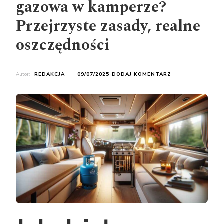
gazowa w kamperze?
Przejrzyste zasady, realne
oszczędności
DO
Autor:
REDAKCJA
09/07/2025
DODAJ KOMENTARZ
JAK
DZIAŁA
INSTALACJA
GAZOWA
W
KAMPERZE?
PRZEJRZYSTE
ZASADY,
REALNE
OSZCZĘDNOŚCI