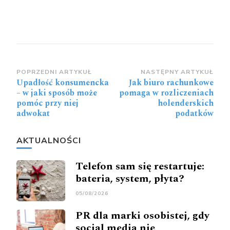
Zobacz
POPRZEDNI ARTYKUŁ
NASTĘPNY ARTYKUŁ
Upadłość konsumencka
Jak biuro rachunkowe
wpisy
– w jaki sposób może
pomaga w rozliczeniach
pomóc przy niej
holenderskich
adwokat
podatków
AKTUALNOŚCI
Telefon sam się restartuje:
bateria, system, płyta?
05/08/2026
PR dla marki osobistej, gdy
social media nie