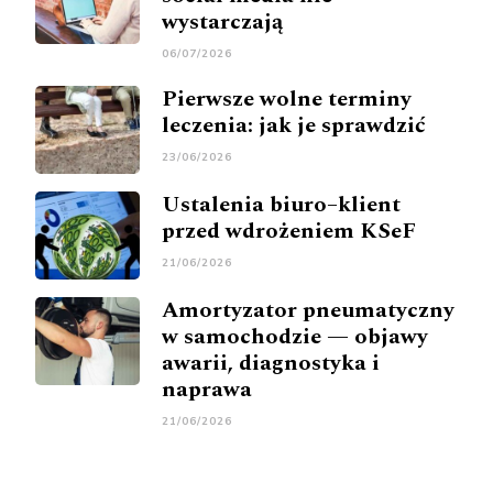
wystarczają
06/07/2026
Pierwsze wolne terminy
leczenia: jak je sprawdzić
23/06/2026
Ustalenia biuro–klient
przed wdrożeniem KSeF
21/06/2026
Amortyzator pneumatyczny
w samochodzie — objawy
awarii, diagnostyka i
naprawa
21/06/2026