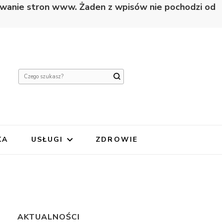
nowanie stron www. Żaden z wpisów nie pochodzi od
Szukasz
czegoś?
KA
USŁUGI
ZDROWIE
AKTUALNOŚCI