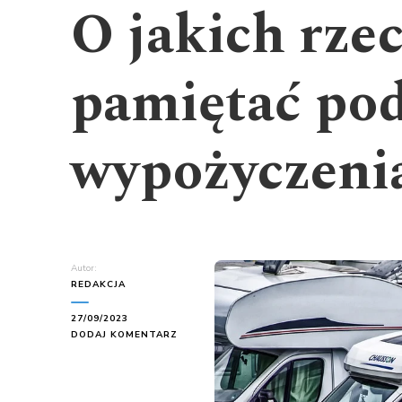
O jakich rze
pamiętać po
wypożyczeni
Autor:
REDAKCJA
27/09/2023
DO
DODAJ KOMENTARZ
O
JAKICH
RZECZACH
TRZEBA