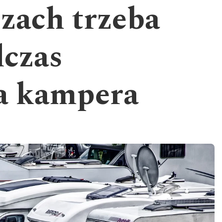
czach trzeba
dczas
a kampera