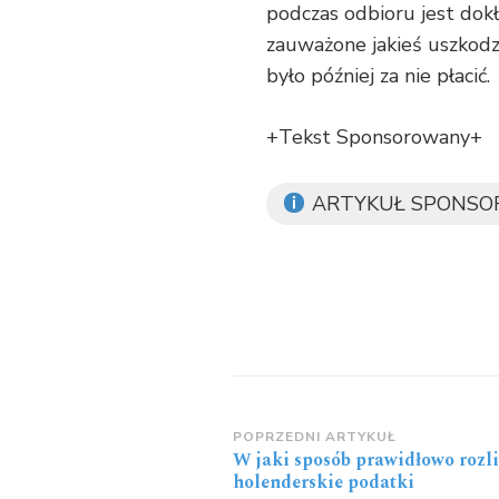
podczas odbioru jest dok
zauważone jakieś uszkodzen
było później za nie płacić.
+Tekst Sponsorowany+
ARTYKUŁ SPONS
Zobacz
POPRZEDNI ARTYKUŁ
W jaki sposób prawidłowo rozli
wpisy
holenderskie podatki