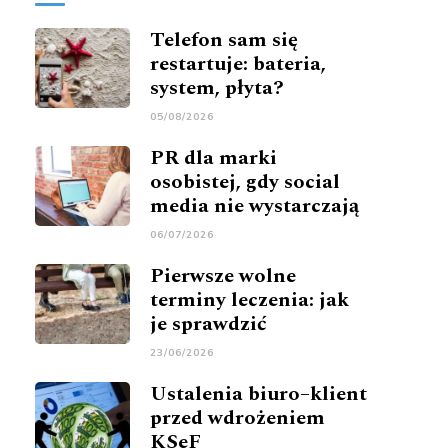
Telefon sam się
restartuje: bateria,
system, płyta?
05/08/2026
PR dla marki
osobistej, gdy social
media nie wystarczają
06/07/2026
Pierwsze wolne
terminy leczenia: jak
je sprawdzić
23/06/2026
Ustalenia biuro–klient
przed wdrożeniem
KSeF