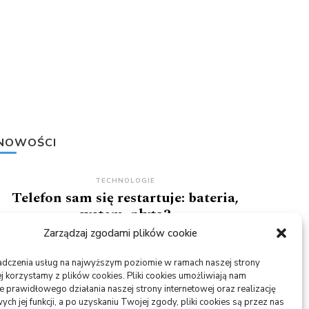
NOWOŚCI
TECHNOLOGIE
Telefon sam się restartuje: bateria,
system, płyta?
Zarządzaj zgodami plików cookie
05/08/2026
adczenia usług na najwyższym poziomie w ramach naszej strony
USŁUGI
j korzystamy z plików cookies. Pliki cookies umożliwiają nam
PR dla marki osobistej, gdy social
 prawidłowego działania naszej strony internetowej oraz realizację
media nie wystarczają
h jej funkcji, a po uzyskaniu Twojej zgody, pliki cookies są przez nas