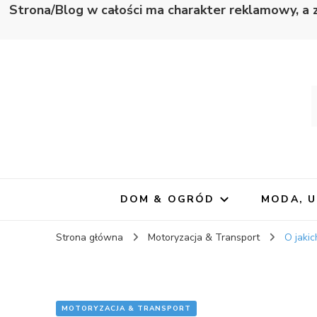
Strona/Blog w całości ma charakter reklamowy, a 
Wapno
Zawsze blisko informacji
DOM & OGRÓD
MODA, 
Strona główna
Motoryzacja & Transport
O jaki
MOTORYZACJA & TRANSPORT