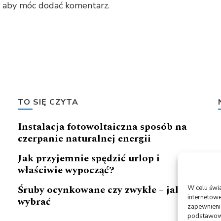
, aby móc dodać komentarz.
TO SIĘ CZYTA
Instalacja fotowoltaiczna sposób na
czerpanie naturalnej energii
Jak przyjemnie spędzić urlop i
właściwie wypocząć?
Śruby ocynkowane czy zwykłe – jakie
W celu świ
internetowe
wybrać
zapewnienie
podstawowyc