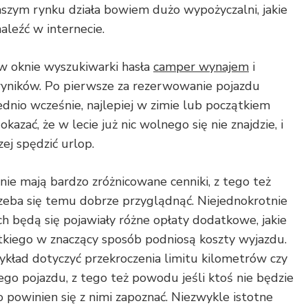
zym rynku działa bowiem dużo wypożyczalni, jakie
leźć w internecie.
w oknie wyszukiwarki hasła
camper wynajem
i
wyników. Po pierwsze za rezerwowanie pojazdu
ednio wcześnie, najlepiej w zimie lub początkiem
azać, że w lecie już nic wolnego się nie znajdzie, i
zej spędzić urlop.
ie mają bardzo zróżnicowane cenniki, z tego też
ba się temu dobrze przyglądnąć. Niejednokrotnie
h będą się pojawiały różne opłaty dodatkowe, jakie
iego w znaczący sposób podniosą koszty wyjazdu.
ykład dotyczyć przekroczenia limitu kilometrów czy
go pojazdu, z tego też powodu jeśli ktoś nie będzie
 to powinien się z nimi zapoznać. Niezwykle istotne