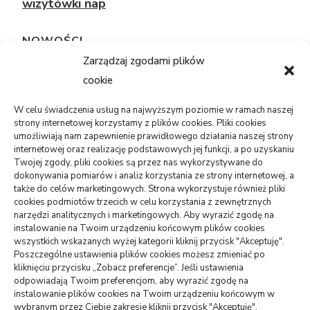
wizytówki nap
NOWOŚCI
Zarządzaj zgodami plików
cookie
TECHNOLOGIE
Telefon sam się restartuje: bateria,
system, płyta?
W celu świadczenia usług na najwyższym poziomie w ramach naszej
strony internetowej korzystamy z plików cookies. Pliki cookies
05/08/2026
umożliwiają nam zapewnienie prawidłowego działania naszej strony
internetowej oraz realizację podstawowych jej funkcji, a po uzyskaniu
Twojej zgody, pliki cookies są przez nas wykorzystywane do
USŁUGI
dokonywania pomiarów i analiz korzystania ze strony internetowej, a
PR dla marki osobistej, gdy social
także do celów marketingowych. Strona wykorzystuje również pliki
media nie wystarczają
cookies podmiotów trzecich w celu korzystania z zewnętrznych
narzędzi analitycznych i marketingowych. Aby wyrazić zgodę na
06/07/2026
instalowanie na Twoim urządzeniu końcowym plików cookies
wszystkich wskazanych wyżej kategorii kliknij przycisk "Akceptuję".
ZDROWIE
Poszczególne ustawienia plików cookies możesz zmieniać po
Pierwsze wolne terminy leczenia: jak
kliknięciu przycisku „Zobacz preferencje”. Jeśli ustawienia
je sprawdzić
odpowiadają Twoim preferencjom, aby wyrazić zgodę na
instalowanie plików cookies na Twoim urządzeniu końcowym w
23/06/2026
wybranym przez Ciebie zakresie kliknij przycisk "Akceptuję".