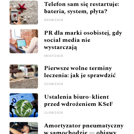
Telefon sam się restartuje:
bateria, system, płyta?
05/08/2026
PR dla marki osobistej, gdy
social media nie
wystarczają
06/07/2026
Pierwsze wolne terminy
leczenia: jak je sprawdzić
23/06/2026
Ustalenia biuro–klient
przed wdrożeniem KSeF
21/06/2026
Amortyzator pneumatyczny
w samochodzie — objawy