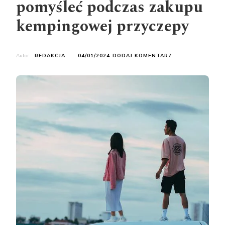
pomyśleć podczas zakupu
kempingowej przyczepy
DO
Autor:
REDAKCJA
04/01/2024
DODAJ KOMENTARZ
O
JAKICH
SPRAWACH
NALEŻY
POMYŚLEĆ
PODCZAS
ZAKUPU
KEMPINGOWEJ
PRZYCZEPY