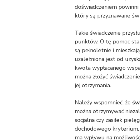
doświadczeniem powinni 
który są przyznawane świ
Takie świadczenie przysł
punktów. O tę pomoc star
są pełnoletnie i mieszkaj
uzależniona jest od uzys
kwota wypłacanego wspar
można złożyć świadczenie
jej otrzymania.
Należy wspomnieć, że
św
można otrzymywać niezależ
socjalna czy zasiłek pielę
dochodowego kryterium, c
ma wpływu na możliwość j