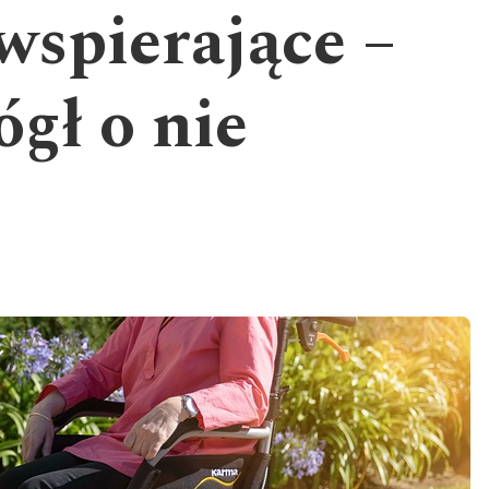
wspierające –
gł o nie