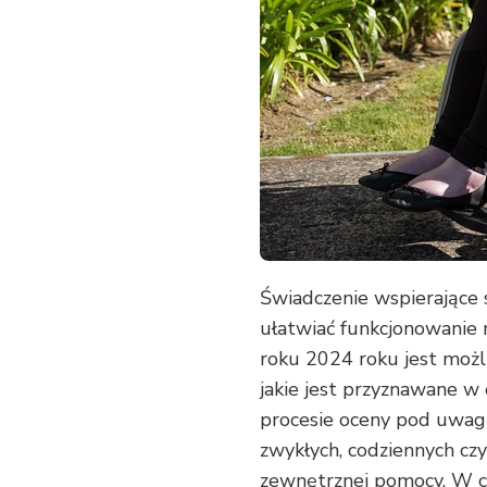
BĘDZIE
MÓGŁ
O
NIE
WNIOSKOWAĆ
Świadczenie wspierające 
ułatwiać funkcjonowanie 
roku 2024 roku jest możl
jakie jest przyznawane w
procesie oceny pod uwag
zwykłych, codziennych czy
zewnętrznej pomocy. W cz