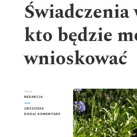
Świadczenia 
kto będzie mó
wnioskować
Autor:
REDAKCJA
16/12/2024
DO
DODAJ KOMENTARZ
ŚWIADCZENIA
WSPIERAJĄCE
–
KTO