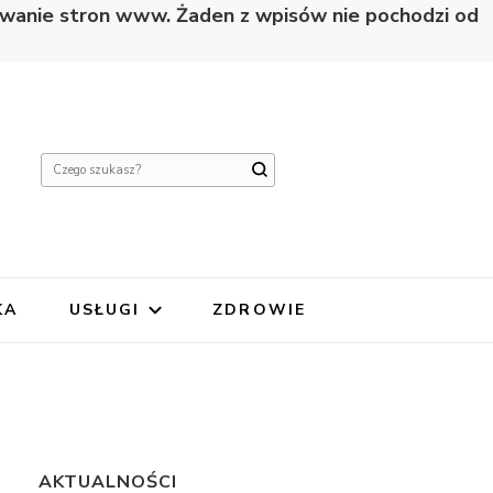
nowanie stron www. Żaden z wpisów nie pochodzi od
Szukasz
czegoś?
KA
USŁUGI
ZDROWIE
AKTUALNOŚCI