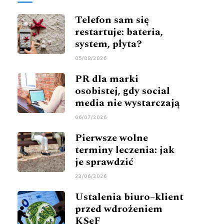
Telefon sam się
restartuje: bateria,
system, płyta?
05/08/2026
PR dla marki
osobistej, gdy social
media nie wystarczają
06/07/2026
Pierwsze wolne
terminy leczenia: jak
je sprawdzić
23/06/2026
Ustalenia biuro–klient
przed wdrożeniem
KSeF