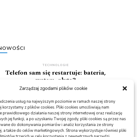
NOWOŚCI
TECHNOLOGIE
Telefon sam się restartuje: bateria,
system, płyta?
Zarządzaj zgodami plików cookie
05/08/2026
adczenia usług na najwyższym poziomie w ramach naszej strony
USŁUGI
j korzystamy z plików cookies. Pliki cookies umożliwiają nam
PR dla marki osobistej, gdy social
 prawidłowego działania naszej strony internetowej oraz realizację
media nie wystarczają
h jej funkcji, a po uzyskaniu Twojej zgody, pliki cookies są przez nas
wane do dokonywania pomiarów i analiz korzystania ze strony
06/07/2026
j, a także do celów marketingowych. Strona wykorzystuje również pliki
miotów trzecich w celu korzystania z zewnętrznych narzędzi