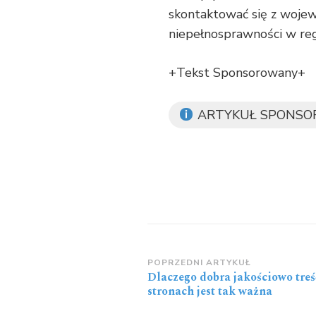
skontaktować się z woje
niepełnosprawności w reg
+Tekst Sponsorowany+
ARTYKUŁ SPONS
Zobacz
POPRZEDNI ARTYKUŁ
Dlaczego dobra jakościowo treś
wpisy
stronach jest tak ważna