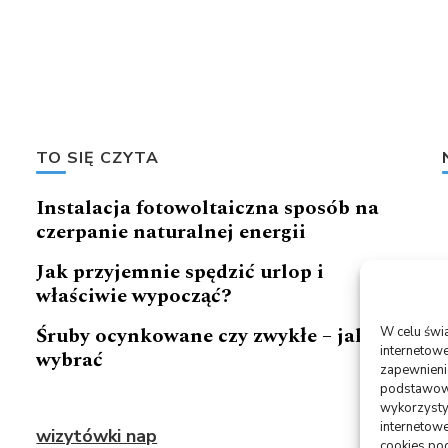
TO SIĘ CZYTA
Instalacja fotowoltaiczna sposób na
czerpanie naturalnej energii
Jak przyjemnie spędzić urlop i
właściwie wypocząć?
Śruby ocynkowane czy zwykłe – jakie
W celu świ
internetowe
wybrać
zapewnienie
podstawowyc
wykorzysty
internetowe
wizytówki nap
cookies pod