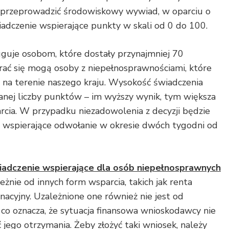
przeprowadzić środowiskowy wywiad, w oparciu o
adczenie wspierające punkty w skali od 0 do 100.
uguje osobom, które dostały przynajmniej 70
ać się mogą osoby z niepełnosprawnościami, które
ą na terenie naszego kraju. Wysokość świadczenia
kanej liczby punktów – im wyższy wynik, tym większa
cia. W przypadku niezadowolenia z decyzji będzie
 wspierające odwołanie w okresie dwóch tygodni od
iadczenie wspierające dla osób niepełnosprawnych
nie od innych form wsparcia, takich jak renta
gnacyjny. Uzależnione one również nie jest od
o oznacza, że sytuacja finansowa wnioskodawcy nie
ego otrzymania. Żeby złożyć taki wniosek, należy