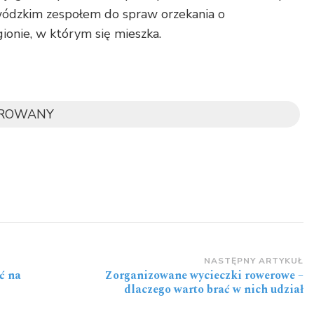
wódzkim zespołem do spraw orzekania o
ionie, w którym się mieszka.
OROWANY
NASTĘPNY ARTYKUŁ
ć na
Zorganizowane wycieczki rowerowe –
dlaczego warto brać w nich udział