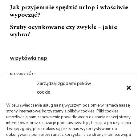
Jak przyjemnie spędzić urlop i właściwie
wypocząć?
Śruby ocynkowane czy zwykłe – jakie
wybrać
wizytówki nap
NOWOŚCI
Zarządzaj zgodami plików
cookie
TECHNOLOGIE
Telefon sam się restartuje: bateria,
system, płyta?
W celu świadczenia usług na najwyższym poziomie w ramach naszej
strony internetowej korzystamy z plików cookies. Pliki cookies
05/08/2026
umożliwiają nam zapewnienie prawidłowego działania naszej strony
internetowej oraz realizację podstawowych jej funkcji, a po uzyskaniu
Twojej zgody, pliki cookies są przez nas wykorzystywane do
USŁUGI
dokonywania pomiarów i analiz korzystania ze strony internetowej, a
PR dla marki osobistej, gdy social