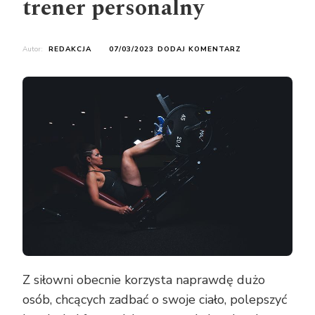
trener personalny
DO
Autor:
REDAKCJA
07/03/2023
DODAJ KOMENTARZ
W
CZYM
MOŻE
POMÓC
TRENER
PERSONALNY
Z siłowni obecnie korzysta naprawdę dużo
osób, chcących zadbać o swoje ciało, polepszyć