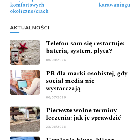
komfortowych
karawaningu
okolicznościach
AKTUALNOŚCI
Telefon sam się restartuje:
bateria, system, płyta?
05/08/2026
PR dla marki osobistej, gdy
social media nie
wystarczają
06/07/2026
Pierwsze wolne terminy
leczenia: jak je sprawdzić
23/06/2026