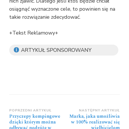
nich zjawić. Dlatego jeśli ktoś będzie chciał
osiągnąć wyznaczone cele, to powinien się na
takie rozwiązanie zdecydować.
+Tekst Reklamowy+
ARTYKUŁ SPONSOROWANY
Zobacz
POPRZEDNI ARTYKUŁ
NASTĘPNY ARTYKUŁ
Przyczepy kempingowe
Marka, jaka umożliwia
wpisy
dzięki którym można
w 100% realizować się
odbywać podróże w
wielbicielom