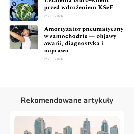
Ustalenia biuro–klient
przed wdrożeniem KSeF
21/06/2026
Amortyzator pneumatyczny
w samochodzie — objawy
awarii, diagnostyka i
naprawa
21/06/2026
Rekomendowane artykuły