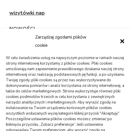
wizytówki nap
NOWOŚCI
Zarządzaj zgodami plików
cookie
TECHNOLOGIE
Telefon sam się restartuje: bateria,
system, płyta?
W celu świadczenia usług na najwyższym poziomie w ramach naszej
strony internetowej korzystamy z plików cookies. Pliki cookies
05/08/2026
umożliwiają nam zapewnienie prawidłowego działania naszej strony
internetowej oraz realizację podstawowych jej funkcji, a po uzyskaniu
Twojej zgody, pliki cookies są przez nas wykorzystywane do
USŁUGI
dokonywania pomiarów i analiz korzystania ze strony internetowej, a
PR dla marki osobistej, gdy social
także do celów marketingowych. Strona wykorzystuje również pliki
media nie wystarczają
cookies podmiotów trzecich w celu korzystania z zewnętrznych
narzędzi analitycznych i marketingowych. Aby wyrazić zgodę na
06/07/2026
instalowanie na Twoim urządzeniu końcowym plików cookies
wszystkich wskazanych wyżej kategorii kliknij przycisk "Akceptuję".
ZDROWIE
Poszczególne ustawienia plików cookies możesz zmieniać po
Pierwsze wolne terminy leczenia: jak
kliknięciu przycisku „Zobacz preferencje”. Jeśli ustawienia
odpowiadają Twoim preferencjom, aby wyrazić zgodę na