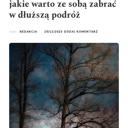
jakie warto ze sobą zabrać
w dłuższą podróż
DO
Autor:
REDAKCJA
15/11/2023
DODAJ KOMENTARZ
AKCESORIA
DO
KAMPERA
–
JAKIE
WARTO
ZE
SOBĄ
ZABRAĆ
W
DŁUŻSZĄ
PODRÓŻ