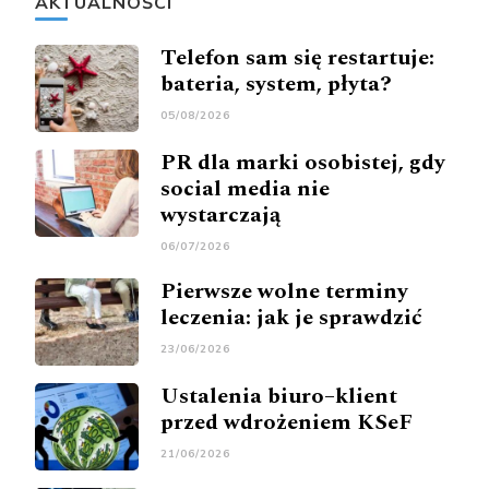
AKTUALNOŚCI
Telefon sam się restartuje:
bateria, system, płyta?
05/08/2026
PR dla marki osobistej, gdy
social media nie
wystarczają
06/07/2026
Pierwsze wolne terminy
leczenia: jak je sprawdzić
23/06/2026
Ustalenia biuro–klient
przed wdrożeniem KSeF
21/06/2026