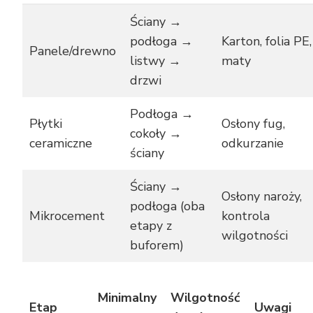
Ściany →
podłoga →
Karton, folia PE,
Panele/drewno
listwy →
maty
drzwi
Podłoga →
Płytki
Osłony fug,
cokoły →
ceramiczne
odkurzanie
ściany
Ściany →
Osłony naroży,
podłoga (oba
Mikrocement
kontrola
etapy z
wilgotności
buforem)
Minimalny
Wilgotność
Etap
Uwagi