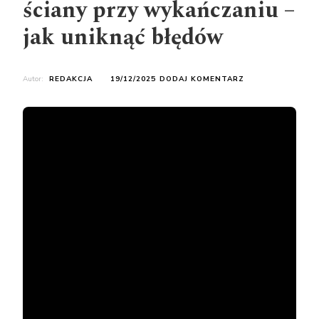
ściany przy wykańczaniu –
jak uniknąć błędów
DO
Autor:
REDAKCJA
19/12/2025
DODAJ KOMENTARZ
CO
NAJPIERW
PODŁOGI
CZY
ŚCIANY
PRZY
WYKAŃCZANIU
–
JAK
UNIKNĄĆ
BŁĘDÓW