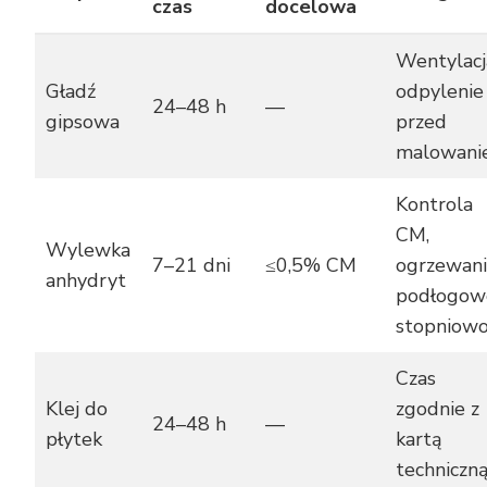
czas
docelowa
Wentylacj
Gładź
odpylenie
24–48 h
—
gipsowa
przed
malowani
Kontrola
CM,
Wylewka
7–21 dni
≤0,5% CM
ogrzewan
anhydryt
podłogow
stopniow
Czas
Klej do
zgodnie z
24–48 h
—
płytek
kartą
techniczn