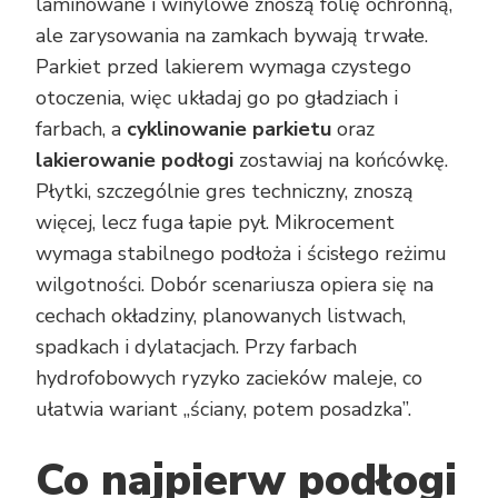
laminowane i winylowe znoszą folię ochronną,
ale zarysowania na zamkach bywają trwałe.
Parkiet przed lakierem wymaga czystego
otoczenia, więc układaj go po gładziach i
farbach, a
cyklinowanie parkietu
oraz
lakierowanie podłogi
zostawiaj na końcówkę.
Płytki, szczególnie gres techniczny, znoszą
więcej, lecz fuga łapie pył. Mikrocement
wymaga stabilnego podłoża i ścisłego reżimu
wilgotności. Dobór scenariusza opiera się na
cechach okładziny, planowanych listwach,
spadkach i dylatacjach. Przy farbach
hydrofobowych ryzyko zacieków maleje, co
ułatwia wariant „ściany, potem posadzka”.
Co najpierw podłogi