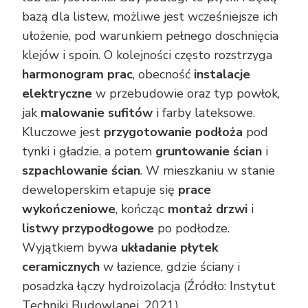
bazą dla listew, możliwe jest wcześniejsze ich
ułożenie, pod warunkiem pełnego doschnięcia
klejów i spoin. O kolejności często rozstrzyga
harmonogram prac
, obecność
instalacje
elektryczne
w przebudowie oraz typ powłok,
jak
malowanie sufitów
i farby lateksowe.
Kluczowe jest
przygotowanie podłoża
pod
tynki i gładzie, a potem
gruntowanie ścian
i
szpachlowanie ścian
. W mieszkaniu w stanie
deweloperskim etapuje się
prace
wykończeniowe
, kończąc
montaż drzwi
i
listwy przypodłogowe
po podłodze.
Wyjątkiem bywa
układanie płytek
ceramicznych
w łazience, gdzie ściany i
posadzka łączy hydroizolacja (Źródło: Instytut
Techniki Budowlanej, 2021).