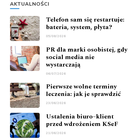
AKTUALNOŚCI
Telefon sam się restartuje:
bateria, system, płyta?
05/08/2026
PR dla marki osobistej, gdy
social media nie
wystarczają
06/07/2026
Pierwsze wolne terminy
leczenia: jak je sprawdzić
23/06/2026
Ustalenia biuro–klient
przed wdrożeniem KSeF
21/06/2026