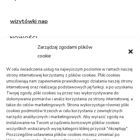
wizytówki nap
NOWOŚCI
Zarządzaj zgodami plików
cookie
TECHNOLOGIE
Telefon sam się restartuje: bateria,
system, płyta?
W celu świadczenia usług na najwyższym poziomie w ramach naszej
strony internetowej korzystamy z plików cookies. Pliki cookies
05/08/2026
umożliwiają nam zapewnienie prawidłowego działania naszej strony
internetowej oraz realizację podstawowych jej funkcji, a po uzyskaniu
Twojej zgody, pliki cookies są przez nas wykorzystywane do
USŁUGI
dokonywania pomiarów i analiz korzystania ze strony internetowej, a
PR dla marki osobistej, gdy social
także do celów marketingowych. Strona wykorzystuje również pliki
media nie wystarczają
cookies podmiotów trzecich w celu korzystania z zewnętrznych
narzędzi analitycznych i marketingowych. Aby wyrazić zgodę na
06/07/2026
instalowanie na Twoim urządzeniu końcowym plików cookies
wszystkich wskazanych wyżej kategorii kliknij przycisk "Akceptuję".
ZDROWIE
Poszczególne ustawienia plików cookies możesz zmieniać po