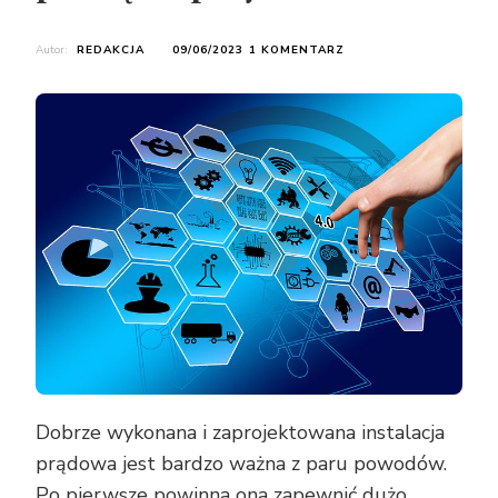
DO
Autor:
REDAKCJA
09/06/2023
1 KOMENTARZ
ELEKTRYK
–
O
CZYM
NALEŻY
PAMIĘTAĆ
PRZY
SZUKANIU
Dobrze wykonana i zaprojektowana instalacja
prądowa jest bardzo ważna z paru powodów.
Po pierwsze powinna ona zapewnić dużo