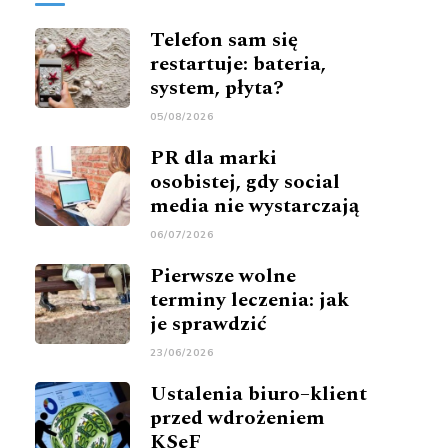
Telefon sam się
restartuje: bateria,
system, płyta?
05/08/2026
PR dla marki
osobistej, gdy social
media nie wystarczają
06/07/2026
Pierwsze wolne
terminy leczenia: jak
je sprawdzić
23/06/2026
Ustalenia biuro–klient
przed wdrożeniem
KSeF