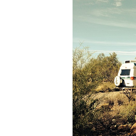
DO
WYJAZDU
Z
PRZYCZEPĄ
KEMPINGOWĄ