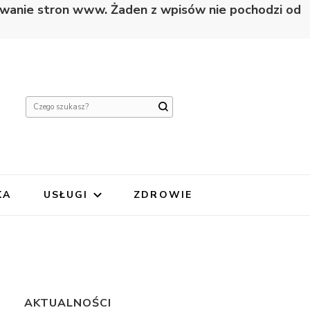
nowanie stron www. Żaden z wpisów nie pochodzi od
Szukasz
czegoś?
KA
USŁUGI
ZDROWIE
AKTUALNOŚCI