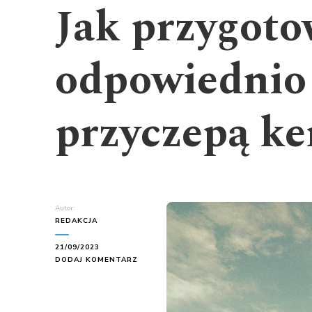
Jak przygoto
odpowiednio 
przyczepą k
Autor:
REDAKCJA
21/09/2023
DO
DODAJ KOMENTARZ
JAK
PRZYGOTOWAĆ
SIĘ
ODPOWIEDNIO