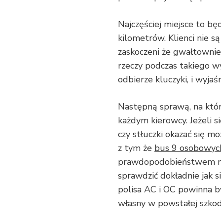
Najczęściej miejsce to bę
kilometrów. Klienci nie są
zaskoczeni że gwałtownie 
rzeczy podczas takiego w
odbierze kluczyki, i wyja
Następną sprawą, na któr
każdym kierowcy. Jeżeli s
czy stłuczki okazać się m
z tym że
bus 9 osobowyc
prawdopodobieństwem nie
sprawdzić dokładnie jak s
polisa AC i OC powinna by
własny w powstałej szkod