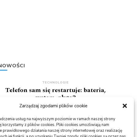
NOWOŚCI
TECHNOLOGIE
Telefon sam się restartuje: bateria,
system, płyta?
Zarządzaj zgodami plików cookie
05/08/2026
adczenia usług na najwyższym poziomie w ramach naszej strony
USŁUGI
j korzystamy z plików cookies. Pliki cookies umożliwiają nam
PR dla marki osobistej, gdy social
 prawidłowego działania naszej strony internetowej oraz realizację
media nie wystarczają
h jej funkcji, a po uzyskaniu Twojej zgody, pliki cookies są przez nas