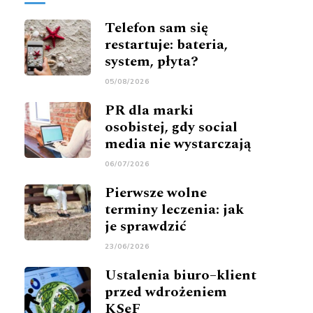
Telefon sam się
restartuje: bateria,
system, płyta?
05/08/2026
PR dla marki
osobistej, gdy social
media nie wystarczają
06/07/2026
Pierwsze wolne
terminy leczenia: jak
je sprawdzić
23/06/2026
Ustalenia biuro–klient
przed wdrożeniem
KSeF