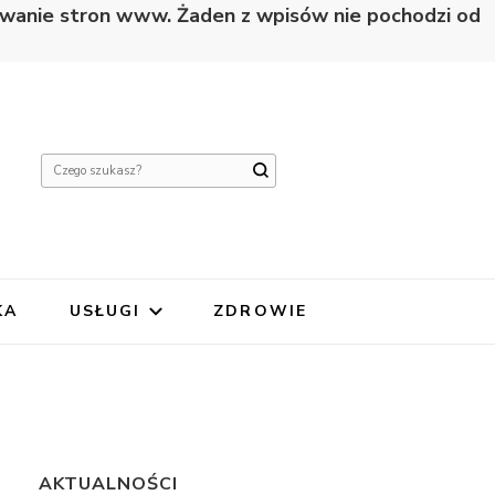
nowanie stron www. Żaden z wpisów nie pochodzi od
Szukasz
czegoś?
KA
USŁUGI
ZDROWIE
AKTUALNOŚCI