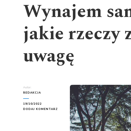
Wynajem sam
jakie rzeczy
uwagę
Autor:
REDAKCJA
19/10/2022
DO
DODAJ KOMENTARZ
WYNAJEM
SAMOCHODU
–
NA