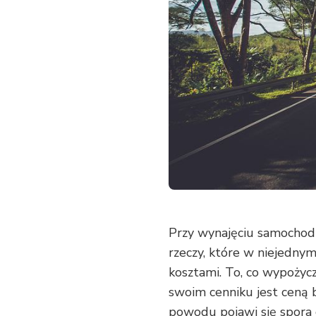
JAKIE
RZECZY
ZWRACAĆ
SWOJĄ
UWAGĘ
Przy wynajęciu samochod
rzeczy, które w niejedn
kosztami. To, co wypoży
swoim cenniku jest ceną b
powodu pojawi się spora 