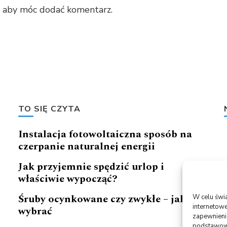
, aby móc dodać komentarz.
TO SIĘ CZYTA
Instalacja fotowoltaiczna sposób na
czerpanie naturalnej energii
Jak przyjemnie spędzić urlop i
właściwie wypocząć?
Śruby ocynkowane czy zwykłe – jakie
W celu świ
internetowe
wybrać
zapewnienie
podstawowyc