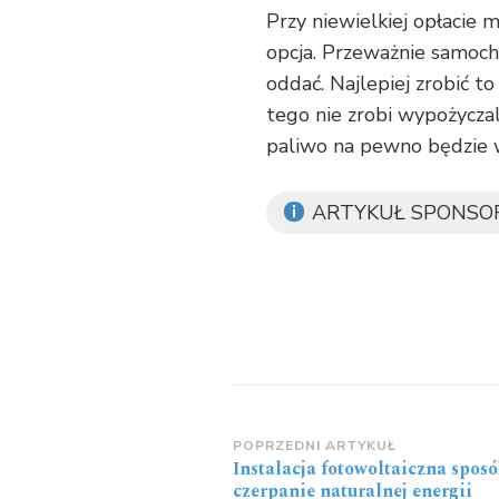
Przy niewielkiej opłacie 
opcja. Przeważnie samoch
oddać. Najlepiej zrobić t
tego nie zrobi wypożyczal
paliwo na pewno będzie wy
ARTYKUŁ SPONS
Zobacz
POPRZEDNI ARTYKUŁ
Instalacja fotowoltaiczna sposó
wpisy
czerpanie naturalnej energii