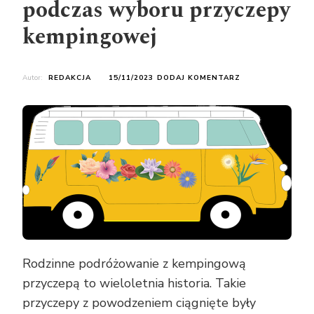
podczas wyboru przyczepy
kempingowej
DO
Autor:
REDAKCJA
15/11/2023
DODAJ KOMENTARZ
NA
CO
ZWRACAĆ
UWAGĘ
PODCZAS
WYBORU
PRZYCZEPY
KEMPINGOWEJ
Rodzinne podróżowanie z kempingową
przyczepą to wieloletnia historia. Takie
przyczepy z powodzeniem ciągnięte były