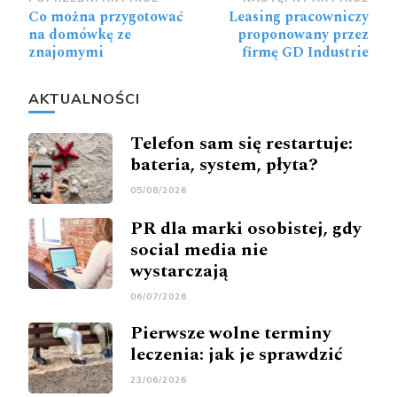
Zobacz
Co można przygotować
Leasing pracowniczy
wpisy
na domówkę ze
proponowany przez
znajomymi
firmę GD Industrie
AKTUALNOŚCI
Telefon sam się restartuje:
bateria, system, płyta?
05/08/2026
PR dla marki osobistej, gdy
social media nie
wystarczają
06/07/2026
Pierwsze wolne terminy
leczenia: jak je sprawdzić
23/06/2026