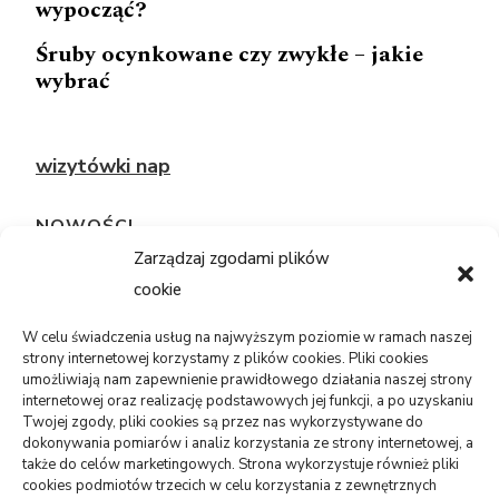
wypocząć?
Śruby ocynkowane czy zwykłe – jakie
wybrać
wizytówki nap
NOWOŚCI
Zarządzaj zgodami plików
cookie
TECHNOLOGIE
Telefon sam się restartuje: bateria,
system, płyta?
W celu świadczenia usług na najwyższym poziomie w ramach naszej
strony internetowej korzystamy z plików cookies. Pliki cookies
05/08/2026
umożliwiają nam zapewnienie prawidłowego działania naszej strony
internetowej oraz realizację podstawowych jej funkcji, a po uzyskaniu
Twojej zgody, pliki cookies są przez nas wykorzystywane do
USŁUGI
dokonywania pomiarów i analiz korzystania ze strony internetowej, a
PR dla marki osobistej, gdy social
także do celów marketingowych. Strona wykorzystuje również pliki
media nie wystarczają
cookies podmiotów trzecich w celu korzystania z zewnętrznych