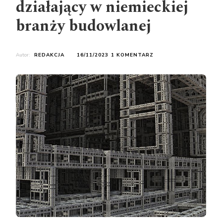
działający w niemieckiej
branży budowlanej
DO
Autor:
REDAKCJA
16/11/2023
1 KOMENTARZ
PRACOBIORCA
POLSKI
DZIAŁAJĄCY
W
NIEMIECKIEJ
BRANŻY
BUDOWLANEJ