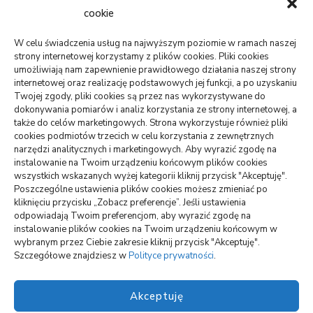
cookie
TECHNOLOGIE
Telefon sam się restartuje: bateria,
system, płyta?
W celu świadczenia usług na najwyższym poziomie w ramach naszej
strony internetowej korzystamy z plików cookies. Pliki cookies
05/08/2026
umożliwiają nam zapewnienie prawidłowego działania naszej strony
internetowej oraz realizację podstawowych jej funkcji, a po uzyskaniu
Twojej zgody, pliki cookies są przez nas wykorzystywane do
USŁUGI
dokonywania pomiarów i analiz korzystania ze strony internetowej, a
PR dla marki osobistej, gdy social
także do celów marketingowych. Strona wykorzystuje również pliki
media nie wystarczają
cookies podmiotów trzecich w celu korzystania z zewnętrznych
narzędzi analitycznych i marketingowych. Aby wyrazić zgodę na
06/07/2026
instalowanie na Twoim urządzeniu końcowym plików cookies
wszystkich wskazanych wyżej kategorii kliknij przycisk "Akceptuję".
ZDROWIE
Poszczególne ustawienia plików cookies możesz zmieniać po
Pierwsze wolne terminy leczenia: jak
kliknięciu przycisku „Zobacz preferencje”. Jeśli ustawienia
je sprawdzić
odpowiadają Twoim preferencjom, aby wyrazić zgodę na
instalowanie plików cookies na Twoim urządzeniu końcowym w
23/06/2026
wybranym przez Ciebie zakresie kliknij przycisk "Akceptuję".
Szczegółowe znajdziesz w
Polityce prywatności
.
Akceptuję