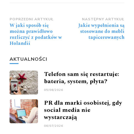
Zobacz
POPRZEDNI ARTYKUŁ
NASTĘPNY ARTYKUŁ
W jaki sposób się
Jakie wypełnienia są
wpisy
można prawidłowo
stosowane do mebli
rozliczyć z podatków w
tapicerowanych
Holandii
AKTUALNOŚCI
Telefon sam się restartuje:
bateria, system, płyta?
05/08/2026
PR dla marki osobistej, gdy
social media nie
wystarczają
06/07/2026