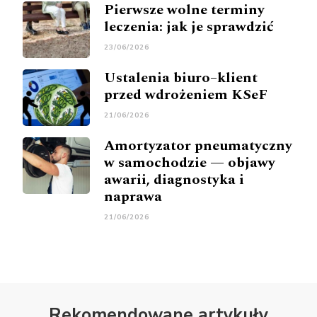
Pierwsze wolne terminy
leczenia: jak je sprawdzić
23/06/2026
Ustalenia biuro–klient
przed wdrożeniem KSeF
21/06/2026
Amortyzator pneumatyczny
w samochodzie — objawy
awarii, diagnostyka i
naprawa
21/06/2026
Rekomendowane artykuły