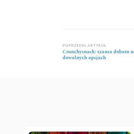
Zobacz
POPRZEDNI ARTYKUŁ
Crunchysnack: szansa doboru 
wpisy
dowolnych opcjach