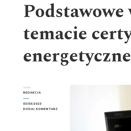
Podstawowe 
temacie cert
energetyczn
Autor:
REDAKCJA
03/03/2023
DO
DODAJ KOMENTARZ
PODSTAWOWE
WIADOMOŚCI
W
TEMACIE