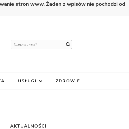
nowanie stron www. Żaden z wpisów nie pochodzi od
Szukasz
czegoś?
KA
USŁUGI
ZDROWIE
AKTUALNOŚCI