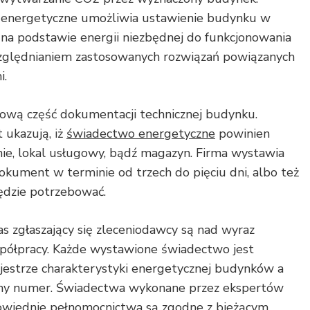
 energetyczne umożliwia ustawienie budynku w
j na podstawie energii niezbędnej do funkcjonowania
zględnianiem zastosowanych rozwiązań powiązanych
i.
ową część dokumentacji technicznej budynku.
 ukazują, iż
świadectwo energetyczne
powinien
ie, lokal usługowy, bądź magazyn. Firma wystawia
okument w terminie od trzech do pięciu dni, albo też
będzie potrzebować.
 zgłaszający się zleceniodawcy są nad wyraz
spółpracy. Każde wystawione świadectwo jest
jestrze charakterystyki energetycznej budynków a
lny numer. Świadectwa wykonane przez ekspertów
owiednie pełnomocnictwa są zgodne z bieżącym