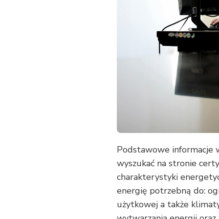
CERTYFIKATU
ENERGETYCZNEGO
Podstawowe informacje w
wyszukać na stronie cert
charakterystyki energety
energię potrzebną do: og
użytkowej a także klimaty
wytwarzania energii ora