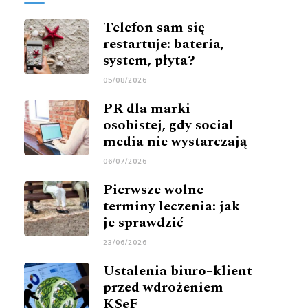
Telefon sam się
restartuje: bateria,
system, płyta?
05/08/2026
PR dla marki
osobistej, gdy social
media nie wystarczają
06/07/2026
Pierwsze wolne
terminy leczenia: jak
je sprawdzić
23/06/2026
Ustalenia biuro–klient
przed wdrożeniem
KSeF