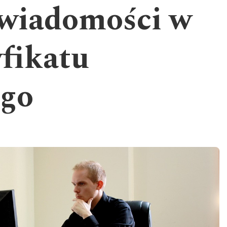
wiadomości w
yfikatu
ego